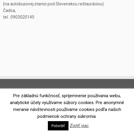
(na autobusovej stanici pod Slovenskou reštauráciou)
Čadca,
tel.: 0903020145
Pre základnú funkčnosť, spríjemnenie používania webu,
analytické účely využívame súbory cookies. Pre anonymné
meranie návštevnosti používame cookies podľa našich
podmienok ochrany súkromia.
·
© 2026
Koberce Toleo
·
Powered by
·
.
Zistiť viac
Potvrdiť
Designed with the
Customizr theme
·