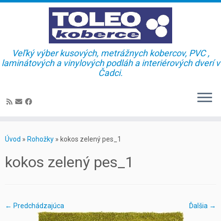
Veľký výber kusových, metrážnych kobercov, PVC ,
laminátových a vinylových podláh a interiérových dverí v
Čadci.
Skip
to
Úvod
»
Rohožky
»
kokos zelený pes_1
content
kokos zelený pes_1
← Predchádzajúca
Ďalšia →