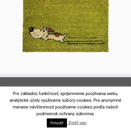
Pre základnú funkčnosť, spríjemnenie používania webu,
analytické účely využívame súbory cookies. Pre anonymné
meranie návštevnosti používame cookies podľa našich
podmienok ochrany súkromia.
·
© 2026
Koberce Toleo
·
Powered by
·
.
Zistiť viac
Potvrdiť
Designed with the
Customizr theme
·