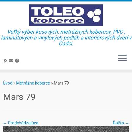
Veľký výber kusových, metrážnych kobercov, PVC ,
laminátových a vinylových podláh a interiérových dverí v
Čadci.
Skip
to
Úvod
»
Metrážne koberce
»
Mars 79
content
Mars 79
← Predchádzajúca
Ďalšia →